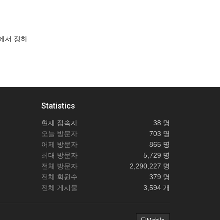
에서 정하
Statistics
현재 접속자
38 명
오늘 방문자
703 명
어제 방문자
865 명
최대 방문자
5,729 명
전체 방문자
2,290,227 명
전체 회원수
379 명
전체 게시물
3,594 개