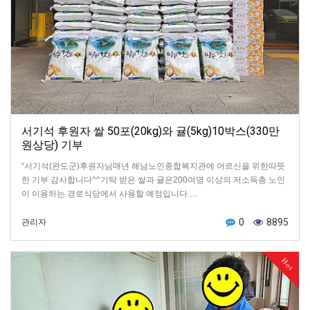
서기석 후원자 쌀 50포(20kg)와 귤(5kg)10박스(330만
원상당) 기부
“서기석(완도군)후원자님매년 해남노인종합복지관에 어르신을 위한따뜻
한 기부 감사합니다^^기탁 받은 쌀과 귤은200여명 이상의 저소득층 노인
이 이용하는 경로식당에서 사용할 예정입니다.…
0
8895
관리자
Hot