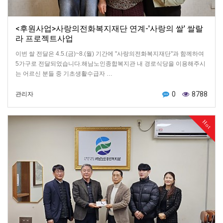
<후원사업>사랑의전화복지재단 연계-'사랑의 쌀' 쌀랄
라 프로젝트사업
이번 쌀 전달은 4.5.(금)~8.(월) 기간에 "사랑의전화복지재단"과 함께하여
5가구로 전달되었습니다.해남노인종합복지관 내 경로식당을 이용해주시
는 어르신 분들 중 기초생활수급자 …
0
8788
관리자
Hot