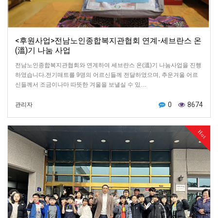
<후원사업>전남노인종합복지관협회 연계-세브란스 온
(溫)기 나눔 사업
전남노인종합복지관협회와 연계하여 세브란스 온(溫)기 나눔사업을 진행
하였습니다.전기매트를 9명의 어르신들께 전달하였으며, 추운겨울 어르
신들께서 조금이나마 따뜻한 겨울을 보낼실 수 있…
0
8674
관리자
Hot