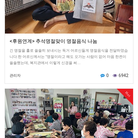
<후원연계> 추석명절맞이 명절음식 나눔
긴 명절을 홀로 쓸쓸히 보내시는 독거 어르신들게 명절음식을 전달하였습
니다.한 어르신께서는 “명절이라고 해도 오가는 사람이 없어 마음 한켠이
쓸쓸했는데, 복지관에서 이렇게 신경을 써…
0
6942
관리자
Hot