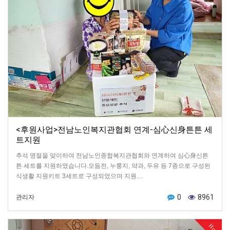
<후원사업>전남노인복지관협회 연계-심心신身튼튼 세
트지원
추석 명절을 맞이하여 전남노인종합복지관협회와 연계하여 심心身신튼
튼 세트를 지원하였습니다.모듬전, 누룽지, 약과, 두유 등 7종으로 구성된
식생활 지원키트 3세트로 구성되었으며 지원…
0
8961
관리자
Hot