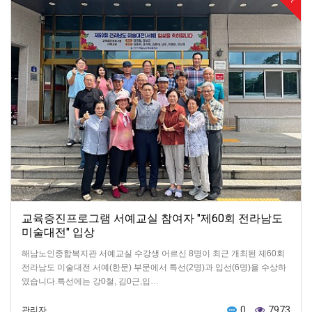
교육증진프로그램 서예교실 참여자 "제60회 전라남도
미술대전" 입상
해남노인종합복지관 서예교실 수강생 어르신 8명이 최근 개최된 제60회
전라남도 미술대전 서예(한문) 부문에서 특선(2명)과 입선(6명)을 수상하
였습니다.특선에는 강0철, 김0근,입…
0
7973
관리자