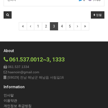
정렬
1
2
3
4
5
About
061.537.0012~3, 1333
061.537.1334
haenoin@gmail.com
[59029] 전남 해남군 해남읍 서림길16
Information
인사말
이용약관
개인정보 취급방침