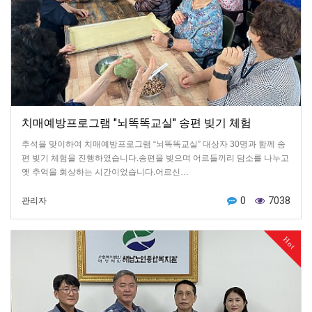
치매예방프로그램 "뇌똑똑교실" 송편 빚기 체험
추석을 맞이하여 치매예방프로그램 “뇌똑똑교실” 대상자 30명과 함께 송
편 빚기 체험을 진행하였습니다.송편을 빚으며 어르들끼리 담소를 나누고
옛 추억을 회상하는 시간이었습니다.어르신…
0
7038
관리자
Hot