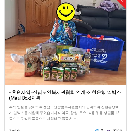
<후원사업>전남노인복지관협회 연계-신한은행 밀박스
(Meal Box)지원
추석 명절을 맞이하여 전남노인종합복지관협회와 연계하여 신한은행에
서 밀박스를 지원해 주었습니다.미역국, 찹쌀, 두유, 식용유 등 생필품 12
종으로 구성된 품목으로 지원해준 물품은 노…
0
9105
관리자