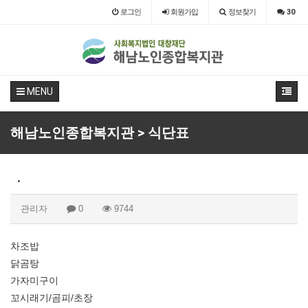
로그인
회원
가입
정보찾기
30
MENU
해남노인종합복지관 > 식단표
.
관리자
0
9744
차조밥
닭곰탕
가자미구이
꼬시래기/곰피/초장