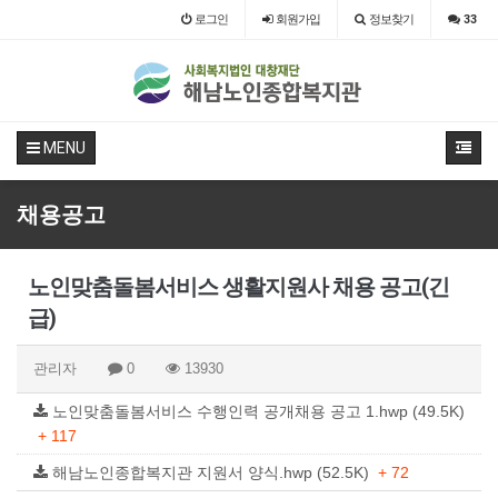
로그인
회원
가입
정보찾기
33
MENU
채용공고
노인맞춤돌봄서비스 생활지원사 채용 공고(긴
급)
관리자
0
13930
노인맞춤돌봄서비스 수행인력 공개채용 공고 1.hwp (49.5K)
+ 117
해남노인종합복지관 지원서 양식.hwp (52.5K)
+ 72